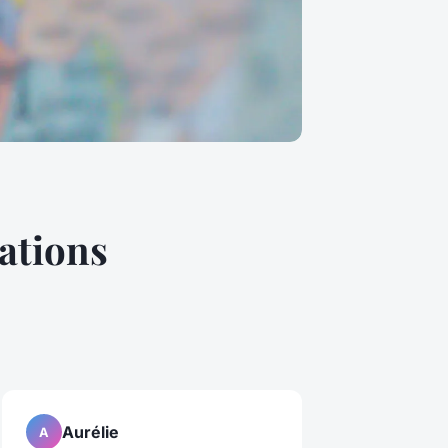
ations
Aurélie
A