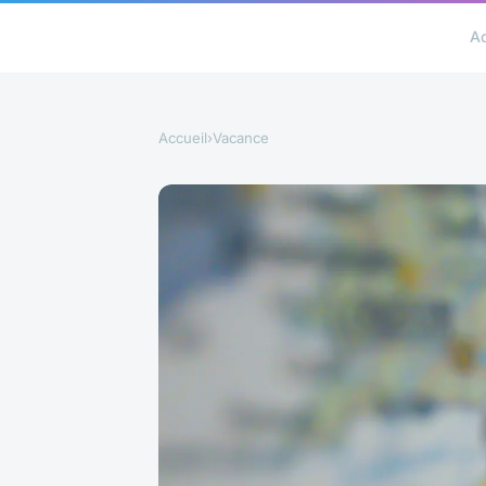
A
Accueil
›
Vacance