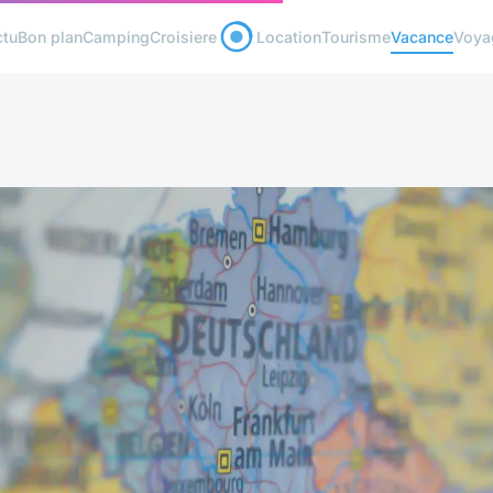
ctu
Bon plan
Camping
Croisiere
Location
Tourisme
Vacance
Voya