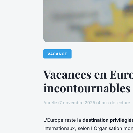
VACANCE
Vacances en Euro
incontournables
Aurélie
•
7 novembre 2025
•
4 min de lecture
L'Europe reste la
destination privilégié
internationaux, selon l'Organisation mon