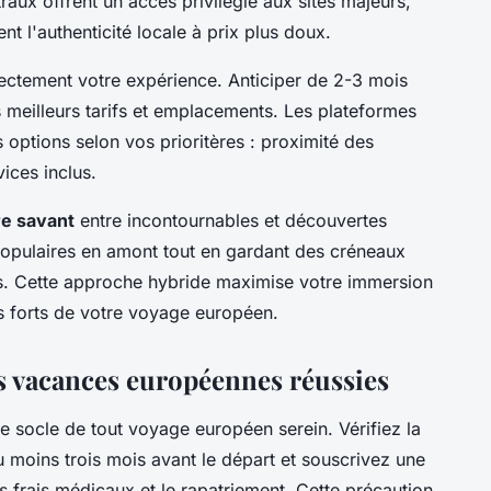
aux offrent un accès privilégié aux sites majeurs,
nt l'authenticité locale à prix plus doux.
irectement votre expérience. Anticiper de 2-3 mois
es meilleurs tarifs et emplacements. Les plateformes
 options selon vos prioritères : proximité des
ices inclus.
re savant
entre incontournables et découvertes
opulaires en amont tout en gardant des créneaux
s. Cette approche hybride maximise votre immersion
ts forts de votre voyage européen.
s vacances européennes réussies
le socle de tout voyage européen serein. Vérifiez la
 moins trois mois avant le départ et souscrivez une
 frais médicaux et le rapatriement. Cette précaution