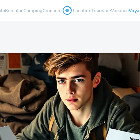
ctu
Bon plan
Camping
Croisiere
Location
Tourisme
Vacance
Voya