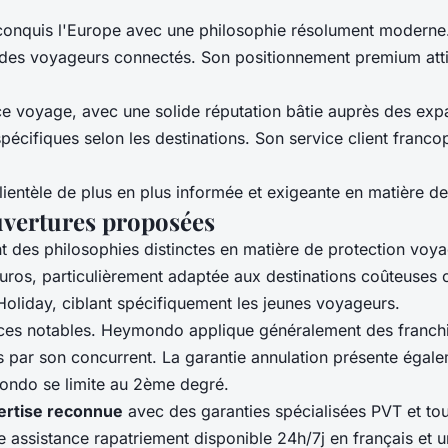
onquis l'Europe avec une philosophie résolument moderne
des voyageurs connectés. Son positionnement premium attire 
 voyage, avec une solide réputation bâtie auprès des expatr
pécifiques selon les destinations. Son service client franc
lientèle de plus en plus informée et exigeante en matière d
uvertures proposées
t des philosophies distinctes en matière de protection vo
'euros, particulièrement adaptée aux destinations coûteus
liday, ciblant spécifiquement les jeunes voyageurs.
nces notables. Heymondo applique généralement des franchi
es par son concurrent. La garantie annulation présente égal
ondo se limite au 2ème degré.
ertise reconnue
avec des garanties spécialisées PVT et to
sistance rapatriement disponible 24h/7j en français et un