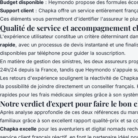
Budget disponible
: Heymondo propose des formules écon
Support client
: Chapka offre un service entièrement franç
Ces éléments vous permettront d'identifier l'assureur le plu
Qualité de service et accompagnement cl
L'expérience utilisateur constitue un critère déterminant 
rapide
, avec un processus de devis instantané et une fina
disponibles par téléphone pour guider la souscription.
En matière de gestion des sinistres, les deux assureurs p
24h/24 depuis la France, tandis que Heymondo s'appuie sur 
Les retours d'expérience soulignent la réactivité de Chapk
la possibilité de joindre directement un conseiller franç
rapides pour les frais médicaux simples grâce à son systè
Notre verdict d'expert pour faire le bon 
Après analyse approfondie de ces deux références du mar
familiaux grâce à son excellent rapport qualité-prix et sa
Chapka excelle
pour les aventuriers et digital nomads rech
service client français réactif, en font le partenaire idéal