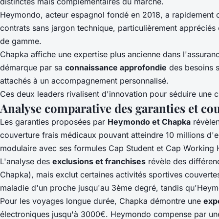
distinctes mais complémentaires du marché.
Heymondo, acteur espagnol fondé en 2018, a rapidement c
contrats sans jargon technique, particulièrement appréciés 
de gamme.
Chapka affiche une expertise plus ancienne dans l'assurance
démarque par sa
connaissance approfondie
des besoins s
attachés à un accompagnement personnalisé.
Ces deux leaders rivalisent d'innovation pour séduire une c
Analyse comparative des garanties et co
Les garanties proposées par
Heymondo et Chapka
révèlen
couverture frais médicaux pouvant atteindre 10 millions d
modulaire avec ses formules Cap Student et Cap Working Ho
L'analyse des
exclusions et franchises
révèle des différe
Chapka), mais exclut certaines activités sportives couvert
maladie d'un proche jusqu'au 3ème degré, tandis qu'Heym
Pour les voyages longue durée, Chapka démontre une
exp
électroniques jusqu'à 3000€. Heymondo compense par une as