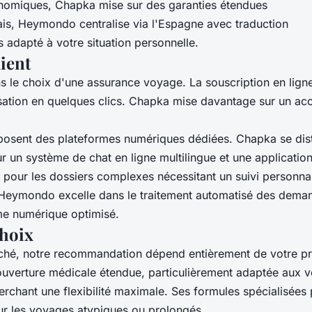
omiques, Chapka mise sur des garanties étendues
ais, Heymondo centralise via l'Espagne avec traduction
s adapté à votre situation personnelle.
ient
dans le choix d'une assurance voyage. La souscription en l
lisation en quelques clics. Chapka mise davantage sur un 
roposent des plateformes numériques dédiées. Chapka se di
un système de chat en ligne multilingue et une application
a pour les dossiers complexes nécessitant un suivi personn
ais. Heymondo excelle dans le traitement automatisé des de
me numérique optimisé.
choix
ché, notre recommandation dépend entièrement de votre pr
 couverture médicale étendue, particulièrement adaptée aux 
erchant une flexibilité maximale. Ses formules spécialisées
 pour les voyages atypiques ou prolongés.