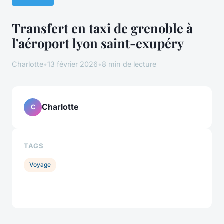
Transfert en taxi de grenoble à
l'aéroport lyon saint-exupéry
Charlotte
•
13 février 2026
•
8 min de lecture
Charlotte
C
TAGS
Voyage