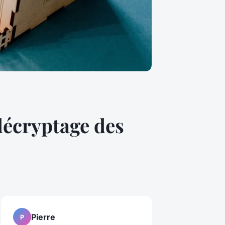
décryptage des
Pierre
P