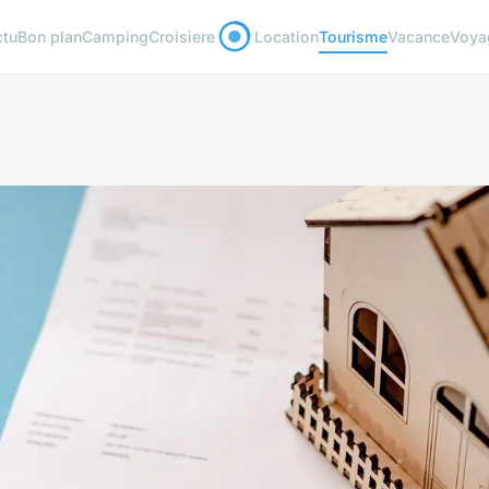
ctu
Bon plan
Camping
Croisiere
Location
Tourisme
Vacance
Voya