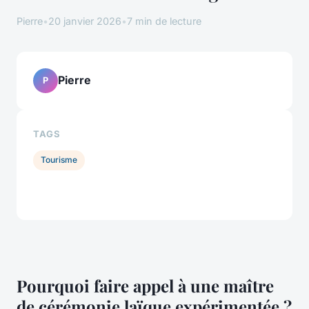
Pierre
•
20 janvier 2026
•
7 min de lecture
Pierre
P
TAGS
Tourisme
Pourquoi faire appel à une maître
de cérémonie laïque expérimentée ?