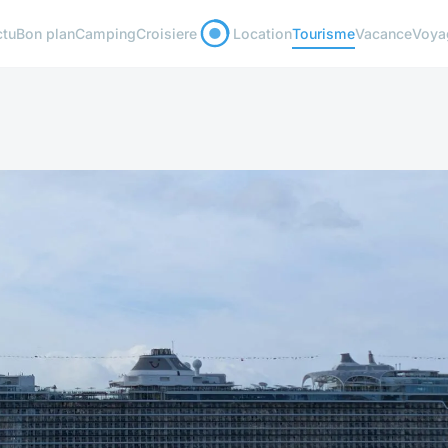
ctu
Bon plan
Camping
Croisiere
Location
Tourisme
Vacance
Voya